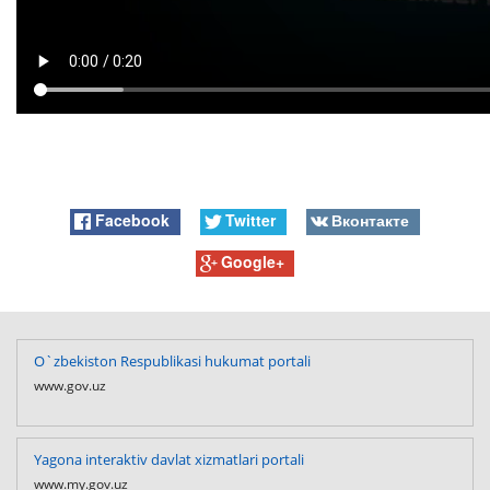
Facebook
Twitter
Вконтакте
Google+
O`zbekiston Respublikasi hukumat portali
www.gov.uz
Yagona interaktiv davlat xizmatlari portali
www.my.gov.uz