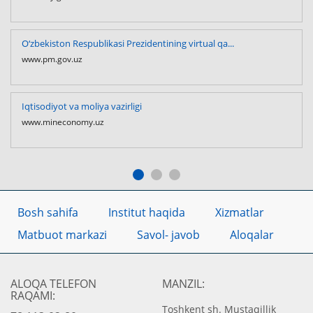
O‘zbekiston Respublikasi Prezidentining virtual qa...
www.pm.gov.uz
Iqtisodiyot va moliya vazirligi
www.mineconomy.uz
Bosh sahifa
Institut haqida
Xizmatlar
Matbuot markazi
Savol- javob
Aloqalar
ALOQA TELEFON
MANZIL:
RAQAMI:
Toshkent sh. Mustaqillik