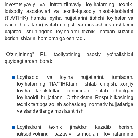
investitsiyaviy va infratuzilmaviy loyihalarning texnik-
iqtisodiy asoslovlari va texnik-iqtisodiy hisob-kitoblarini
(TIA/TIHK) hamda loyiha hujjatlarini (ishchi loyihalar va
ishchi hujjatlarni) ishlab chiqish va moslashtirish ishlarini
bajaradi, shuningdek, loyihalarni texnik jihatdan kuzatib
borish ishlarini ham amalga oshiradi.
“O‘zInjiniring” RLI faoliyatining asosiy yo‘nalishlari
quyidagilardan iborat:
Loyihaoldi va loyiha hujjatlarini, jumladan,
loyihalarning TIA/TIHKlarini ishlab chiqish, xorijiy
loyiha tashkilotlari tomonidan ishlab chiqilgan
loyihaoldi hujjatlarini O‘zbekiston Respublikasining
texnik tartibga solish sohasidagi normativ hujjatlariga
va standartlariga moslashtirish.
Loyihalarni texnik jihatdan kuzatib borish,
iqtisodiyotning bazaviy tarmoqlari loyihalarining