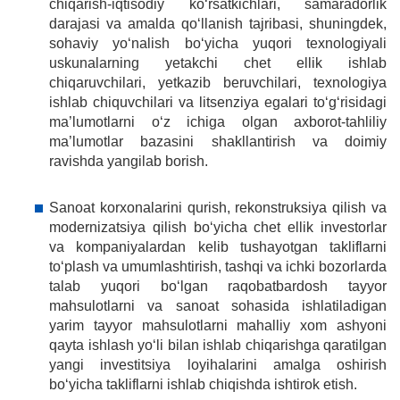
chiqarish-iqtisodiy ko‘rsatkichlari, samaradorlik
darajasi va amalda qo‘llanish tajribasi, shuningdek,
sohaviy yo‘nalish bo‘yicha yuqori texnologiyali
uskunalarning yetakchi chet ellik ishlab
chiqaruvchilari, yetkazib beruvchilari, texnologiya
ishlab chiquvchilari va litsenziya egalari to‘g‘risidagi
ma’lumotlarni o‘z ichiga olgan axborot-tahliliy
ma’lumotlar bazasini shakllantirish va doimiy
ravishda yangilab borish.
Sanoat korxonalarini qurish, rekonstruksiya qilish va
modernizatsiya qilish bo‘yicha chet ellik investorlar
va kompaniyalardan kelib tushayotgan takliflarni
toʻplash va umumlashtirish, tashqi va ichki bozorlarda
talab yuqori bo‘lgan raqobatbardosh tayyor
mahsulotlarni va sanoat sohasida ishlatiladigan
yarim tayyor mahsulotlarni mahalliy xom ashyoni
qayta ishlash yoʻli bilan ishlab chiqarishga qaratilgan
yangi investitsiya loyihalarini amalga oshirish
bo‘yicha takliflarni ishlab chiqishda ishtirok etish.