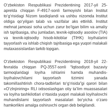
Oʻzbekiston Respublikasi Prezidentining 2017-yil 25-
aprelda chiqqan F-4917-sonli farmoyishi bilan Institut
toʻgʻrisidagi Nizom tasdiqlandi va ushbu nizomda Institut
oldiga qoʻyilgan talab va vazifalar aks ettirildi. Institut
mehnat jamoasi soha uchun zarur boʻlgan bilim va amaliy
ish tajribasiga, shu jumladan, texnik-iqtisodiy asoslov (TIА)
va texnik-iqtisodiy hisob-kitoblar (TIHK) loyihalarini
tayyorlash va ishlab chiqish tajribasiga ega yuqori malakali
mutaxassislardan tarkib topgan.
Oʻzbekiston Respublikasi Prezidentining 2018-yil 22-
fevralda chiqqan PQ-3557-sonli “Iqtisodiyot bazaviy
tarmoqlaridagi loyiha ishlarini hamda muhandis-
loyihalovchilarni tayyorlash tizimini yanada
takomillashtirish chora-tadbirlari toʻgʻrisida”gi qarori bilan
«OʻzInjiniring» RLI ixtisoslashgan oliy taʼlim muassasalari
va loyiha tashkilotlari oʻrtasida yuqori malakali loyihalovchi
muhandislarni tayyorlash masalalari boʻyicha oʻzaro
hamkorlikni amalga oshiruvchi organ deb belgilandi.