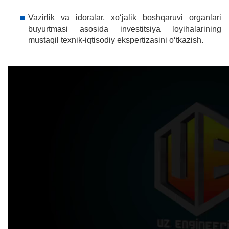
Vazirlik va idoralar, xo‘jalik boshqaruvi organlari
buyurtmasi asosida investitsiya loyihalarining
mustaqil texnik-iqtisodiy ekspertizasini o‘tkazish.