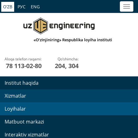
O’ZB
РУС
ENG
«O‘zInjiniring» Respublika loyiha instituti
Aloqa telefon raqami:
Qo‘shimcha:
78 113-02-80
204, 304
Institut haqida
Xizmatlar
Loyihalar
Matbuot markazi
Interaktiv xizmatlar