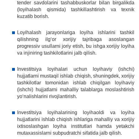
tender savdolarini tashabbuskorlar bilan birgalikda
(loyihalash qismida) tashkillashtirish va texnik
kuzatib borish.
Loyihalash jarayonlariga loyiha ishlarini tashkil
qilishning ilg‘or xorijiy tajribaga asoslangan
progressiv usullarni joriy etish, bu ishga xorijiy loyiha
va injiniring tashkilotlarini jalb qilish.
Investitsiya loyihalari uchun loyihaviy (ishchi)
hujjatlarni mustaqil ishlab chiqish, shuningdek, xorijiy
tashkilotlar tomonidan ishlab chiqilgan loyihaviy
(ishchi) hujjatlarni mahalliy talablarga moslashtirish
yoʻnalishlarini rivojlantirish.
Investitsiya loyihalarining loyihaoldi va loyiha
hujjatlarini ishlab chiqish ishlariga mahalliy va xorijiy
ixtisoslashgan loyiha institutlari hamda yetakchi
mutaxassislarni subpudratchi sifatida jalb qilish.