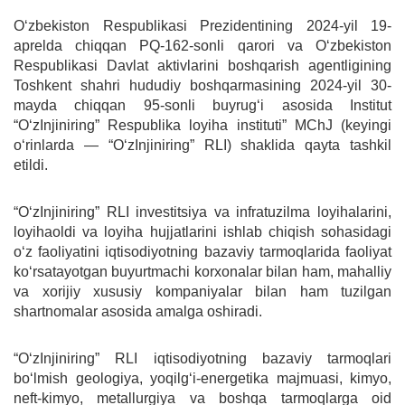
O‘zbekiston Respublikasi Prezidentining 2024-yil 19-
aprelda chiqqan PQ-162-sonli qarori va O‘zbekiston
Respublikasi Davlat aktivlarini boshqarish agentligining
Toshkent shahri hududiy boshqarmasining 2024-yil 30-
mayda chiqqan 95-sonli buyrug‘i asosida Institut
“O‘zInjiniring” Respublika loyiha instituti” MChJ (keyingi
o‘rinlarda — “O‘zInjiniring” RLI) shaklida qayta tashkil
etildi.
“O‘zInjiniring” RLI investitsiya va infratuzilma loyihalarini,
loyihaoldi va loyiha hujjatlarini ishlab chiqish sohasidagi
o‘z faoliyatini iqtisodiyotning bazaviy tarmoqlarida faoliyat
koʻrsatayotgan buyurtmachi korxonalar bilan ham, mahalliy
va xorijiy xususiy kompaniyalar bilan ham tuzilgan
shartnomalar asosida amalga oshiradi.
“O‘zInjiniring” RLI iqtisodiyotning bazaviy tarmoqlari
boʻlmish geologiya, yoqilg‘i-energetika majmuasi, kimyo,
neft-kimyo, metallurgiya va boshqa tarmoqlarga oid