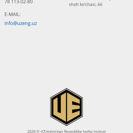
78 113-02-80
shoh ko'chasi, 66
E-MAIL:
info@uzeng.uz
2026 © «O‘zInjiniring» Respublika loyiha instituti