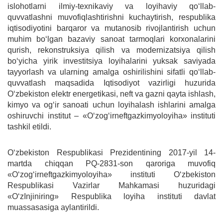
islohotlarni ilmiy-texnikaviy va loyihaviy qo‘llab-
quvvatlashni muvofiqlashtirishni kuchaytirish, respublika
iqtisodiyotini barqaror va mutanosib rivojlantirish uchun
muhim bo‘lgan bazaviy sanoat tarmoqlari korxonalarini
qurish, rekonstruksiya qilish va modernizatsiya qilish
bo‘yicha yirik investitsiya loyihalarini yuksak saviyada
tayyorlash va ularning amalga oshirilishini sifatli qo‘llab-
quvvatlash maqsadida Iqtisodiyot vazirligi huzurida
O‘zbekiston elektr energetikasi, neft va gazni qayta ishlash,
kimyo va og‘ir sanoati uchun loyihalash ishlarini amalga
oshiruvchi institut – «O‘zog‘irneftgazkimyoloyiha» instituti
tashkil etildi.
O‘zbekiston Respublikasi Prezidentining 2017-yil 14-
martda chiqqan PQ-2831-son qaroriga muvofiq
«Oʻzogʻirneftgazkimyoloyiha» instituti Oʻzbekiston
Respublikasi Vazirlar Mahkamasi huzuridagi
«OʻzInjiniring» Respublika loyiha instituti davlat
muassasasiga aylantirildi.