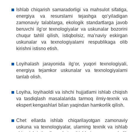
Ishlab chiqarish samaradorligi va mahsulot sifatiga,
energiya va resurslarni tejashga qoʻyiladigan
zamonaviy talablarga, ekologik standartlarga javob
beruvchi ilgʻor texnologiyalar va uskunalar bozorini
chuqur tahlil qilish, istiqbolsiz, ma’naviy eskirgan
uskunalar va texnologiyalarni respublikaga olib
kirishni istisno etish.
Loyihalash jarayonida ilgʻor, yuqori texnologiyali,
energiya tejamkor uskunalar va texnologiyalarni
tanlab olish.
Loyiha, loyihaoldi va ishchi hujjatlarni ishlab chiqish
va tasdiqlash masalalarida tarmoq ilmiy-texnik va
ekspert kengashlari bilan yaqindan hamkorlik qilish.
Chet ellarda ishlab chiqarilayotgan zamonaviy
uskuna va texnologiyalar, ularning texnik va ishlab