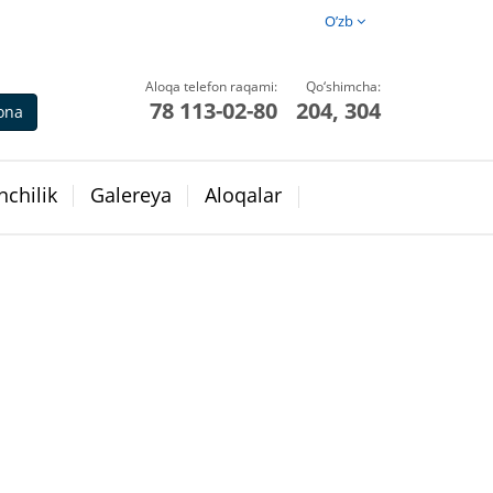
O’zb
Aloqa telefon raqami:
Qo‘shimcha:
78 113-02-80
204, 304
ona
chilik
Galereya
Aloqalar