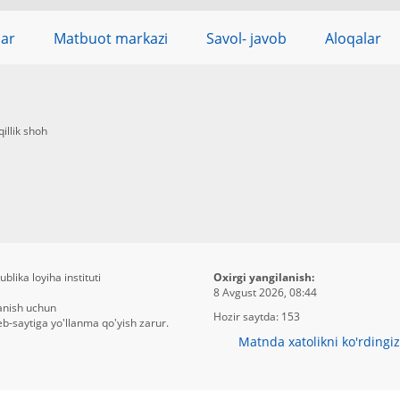
lar
Matbuot markazi
Savol- javob
Aloqalar
illik shoh
blika loyiha instituti
Oxirgi yangilanish:
8 Avgust 2026, 08:44
anish uchun
Hozir saytda:
153
b-saytiga yo'llanma qo'yish zarur.
Matnda xatolikni ko'rdingi