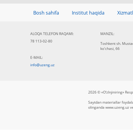
Bosh sahifa
Institut haqida
Xizmat
ALOQA TELEFON RAQAMI:
MANZIL:
78 113-02-80
Toshkent sh. Mustaq
ko'chasi, 66
E-MAIL:
info@uzeng.uz
2026 © «O‘zInjiniring» Respu
Saytdan materiallar foydal
olinganda
www.uzeng.uz
ve