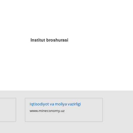
Institut broshurasi
Iqtisodiyot va moliya vazirligi
O`zbekiston R
Prezidentining
www.mineconomy.uz
www.president