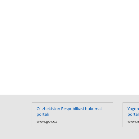
O`zbekiston Respublikasi hukumat
Yagona
portali
portal
www.gov.uz
www.m