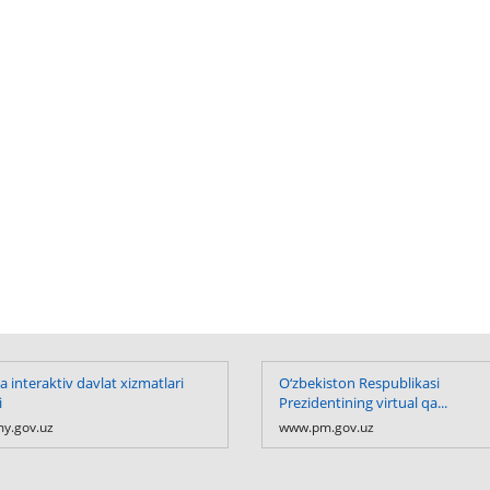
 interaktiv davlat xizmatlari
O‘zbekiston Respublikasi
i
Prezidentining virtual qa...
y.gov.uz
www.pm.gov.uz