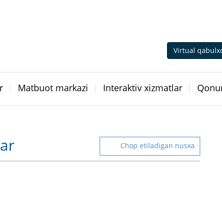
Virtual qabulx
r
Matbuot markazi
Interaktiv xizmatlar
Qonun
lar
Chop etiladigan nusxa