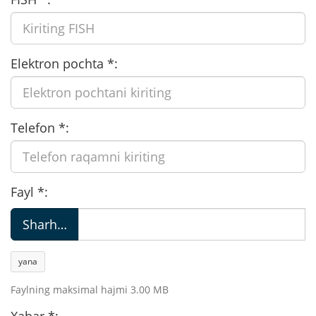
Elektron pochta
*
:
Telefon
*
:
Fayl
*
:
Sharh…
yana
Faylning maksimal hajmi 3.00 MB
Xabar
*
: