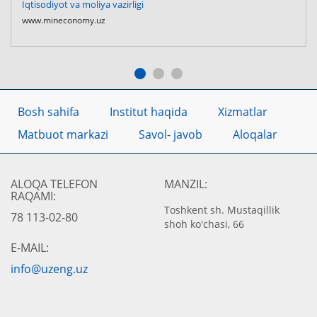
Iqtisodiyot va moliya vazirligi
www.mineconomy.uz
Bosh sahifa
Institut haqida
Xizmatlar
Matbuot markazi
Savol- javob
Aloqalar
ALOQA TELEFON
MANZIL:
RAQAMI:
Toshkent sh. Mustaqillik
78 113-02-80
shoh ko'chasi, 66
E-MAIL:
info@uzeng.uz