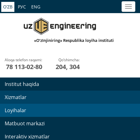
O’ZB
РУС
ENG
«O‘zInjiniring» Respublika loyiha instituti
Aloqa telefon raqami:
Qo‘shimcha:
78 113-02-80
204, 304
Institut haqida
Xizmatlar
Loyihalar
Matbuot markazi
Interaktiv xizmatlar