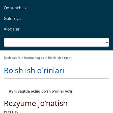
Qonunchilik
Galereya
Aloqalar
Bosh sahifa
Institut haqida
Boʻsh ish oʻrinlari
Boʻsh ish oʻrinlari
Ayni vaqtda ochiq bo’sh o’rinlar yo’q
Rezyume jo’natish
FISH
*
: