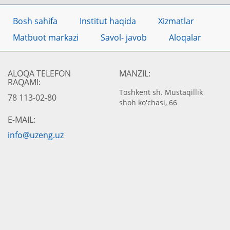
Bosh sahifa
Institut haqida
Xizmatlar
Matbuot markazi
Savol- javob
Aloqalar
ALOQA TELEFON
MANZIL:
RAQAMI:
Toshkent sh. Mustaqillik
78 113-02-80
shoh ko'chasi, 66
E-MAIL:
info@uzeng.uz