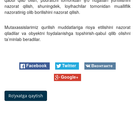
nazorat qilish, shuningdek, loyihachilar tomonidan mualliflik
nazoratinig olib borilishini nazorat qilish.
Mutaxassislarimiz qurilish muddatlariga rioya etilishini nazorat
qiladilar va obyektni foydalanishga topshirish-qabul qilib olishni
ta’minlab beradilar.
Facebook
Twitter
Вконтакте
Google+
Ro’yxatga qaytish