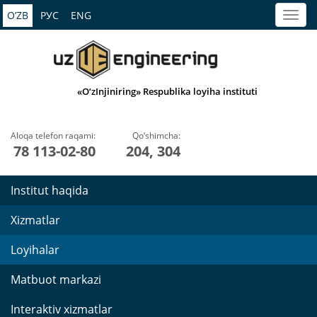
O’ZB
РУС
ENG
«O‘zInjiniring» Respublika loyiha instituti
Aloqa telefon raqami:
Qo‘shimcha:
78 113-02-80
204, 304
Institut haqida
Xizmatlar
Loyihalar
Matbuot markazi
Interaktiv xizmatlar