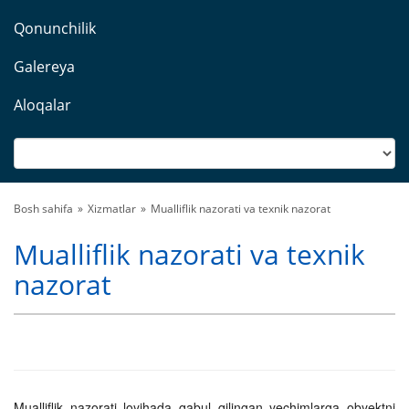
Qonunchilik
Galereya
Aloqalar
Bosh sahifa
Xizmatlar
Mualliflik nazorati va texnik nazorat
Mualliflik nazorati va texnik
nazorat
Mualliflik nazorati loyihada qabul qilingan yechimlarga obyektni