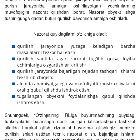
qurish jarayonida amalga oshirilayotgan yechimlarning
muvofiqligini nazorat qilishdan iborat. Nazorat obyekt ishga
tushirilgunga qadar, butun qurilish davomida amalga oshiriladi.
Nazorat quyidagilarni oʻz ichiga oladi:
qurilish jarayonida yuzaga keladigan barcha
masalalarni tezkor hal etish;
qurilish vaqtida, agar zarurat tugʻilib qolsa, loyiha
echimlariga oʻzgartishlar kiritish;
qurilish jarayonida bajarilgan rejadan tashqari ishlarni
tekshirib chiqish;
alohida ahamiyatga ega va mas’uliyatli konstruksiyalarni
oraliq qabul qilishda ishtirok etish;
tugallangan obyektni foydalanishga qabul qilishda
ishtirok etish.
Shuningdek, "OʻzInjiniring" RLIga buyurtmachining quyidagi
funksiyalarini bajarishga qodir boʻlgan ixtisoslashgan tashkilot
sifatida harakat qilish xizmatini buyurtma qilishingiz mumkin:
qurilish ishlari ustidan texnik nazorat qilish, bajarilgan ishlarni
qabul qilib olish, pudratchi tomonidan ijro hujjatlari yuritilishini