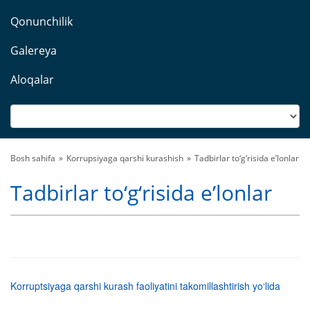
Qonunchilik
Galereya
Aloqalar
Bosh sahifa
Korrupsiyaga qarshi kurashish
Tadbirlar to‘g‘risida eʼlonlar
Tadbirlar to‘g‘risida eʼlonlar
Korruptsiyaga qarshi kurash faoliyatini takomillashtirish yo‘lida