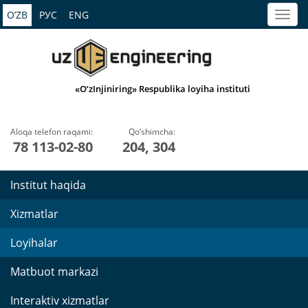
O’ZB
РУС
ENG
«O‘zInjiniring» Respublika loyiha instituti
Aloqa telefon raqami:
Qo‘shimcha:
78 113-02-80
204, 304
Institut haqida
Xizmatlar
Loyihalar
Matbuot markazi
Interaktiv xizmatlar