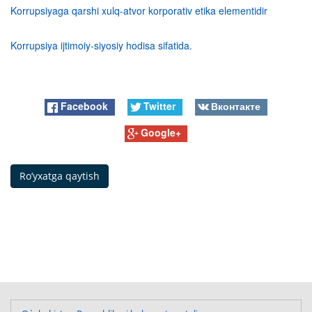
Korrupsiyaga qarshi xulq-atvor korporativ etika elementidir
Korrupsiya ijtimoiy-siyosiy hodisa sifatida.
Facebook
Twitter
Вконтакте
Google+
Ro’yxatga qaytish