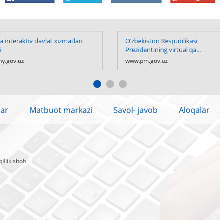
 interaktiv davlat xizmatlari
O‘zbekiston Respublikasi
i
Prezidentining virtual qa...
y.gov.uz
www.pm.gov.uz
lar
Matbuot markazi
Savol- javob
Aloqalar
illik shoh