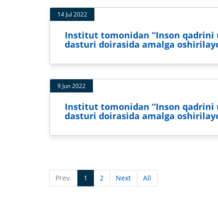
14 Jul 2022
Institut tomonidan “Inson qadrini u
dasturi doirasida amalga oshirila
9 Jun 2022
Institut tomonidan “Inson qadrini u
dasturi doirasida amalga oshirila
Prev.
1
2
Next
All