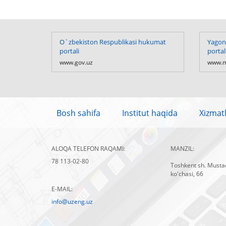
O`zbekiston Respublikasi hukumat
Yagona
portali
portal
www.gov.uz
www.m
Bosh sahifa
Institut haqida
Xizmat
ALOQA TELEFON RAQAMI:
MANZIL:
78 113-02-80
Toshkent sh. Mustaq
ko'chasi, 66
E-MAIL:
info@uzeng.uz