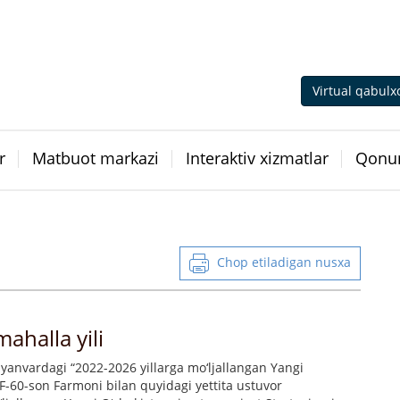
Virtual qabulx
r
Matbuot markazi
Interaktiv xizmatlar
Qonun
Chop etiladigan nusxa
mahalla yili
 yanvardagi “2022-2026 yillarga mo‘ljallangan Yangi
 PF-60-son Farmoni bilan quyidagi yettita ustuvor