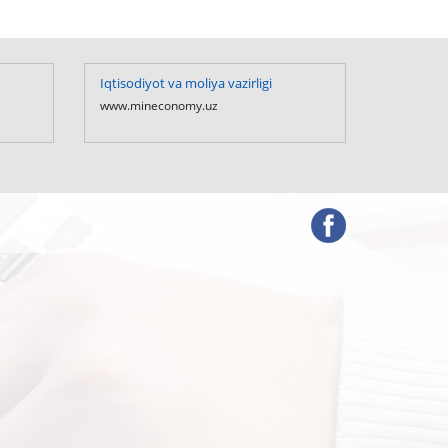
Iqtisodiyot va moliya vazirligi
O`zbekis
Prezident
www.mineconomy.uz
www.presi