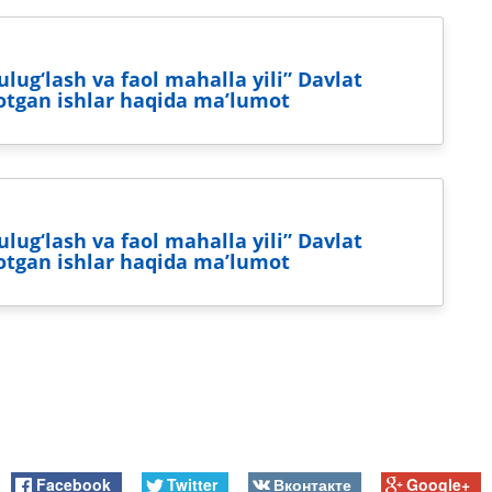
lug‘lash va faol mahalla yili” Davlat
yotgan ishlar haqida maʼlumot
lug‘lash va faol mahalla yili” Davlat
yotgan ishlar haqida maʼlumot
Facebook
Twitter
Вконтакте
Google+