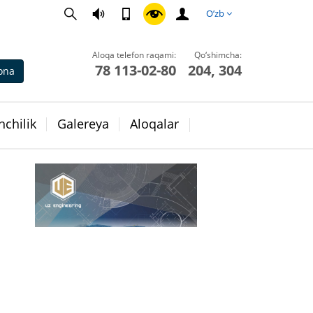
O’zb
Aloqa telefon raqami:
Qo‘shimcha:
78 113-02-80
204, 304
ona
chilik
Galereya
Aloqalar