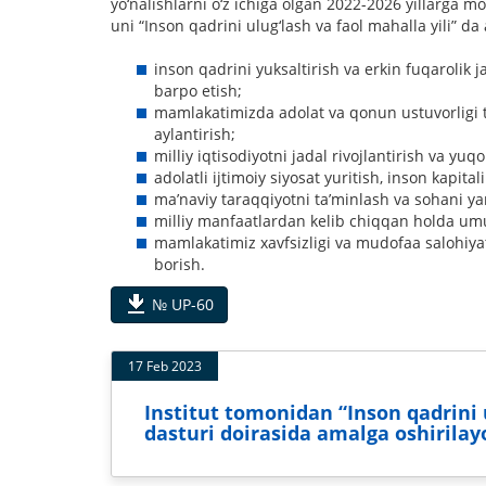
yo‘nalishlarni o‘z ichiga olgan 2022-2026 yillarga m
uni “Inson qadrini ulug‘lash va faol mahalla yili” d
inson qadrini yuksaltirish va erkin fuqarolik j
barpo etish;
mamlakatimizda adolat va qonun ustuvorligi t
aylantirish;
milliy iqtisodiyotni jadal rivojlantirish va yuqo
adolatli ijtimoiy siyosat yuritish, inson kapitali
maʼnaviy taraqqiyotni taʼminlash va sohani ya
milliy manfaatlardan kelib chiqqan holda 
mamlakatimiz xavfsizligi va mudofaa salohiyati
borish.
№ UP-60
17 Feb 2023
Institut tomonidan “Inson qadrini u
dasturi doirasida amalga oshirila