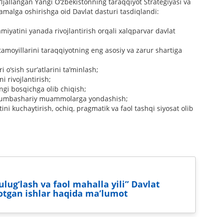
o‘ljallangan Yangi O‘zbekistonning taraqqiyot Strategiyasi va
a amalga oshirishga oid Davlat dasturi tasdiqlandi:
amiyatini yanada rivojlantirish orqali xalqparvar davlat
amoyillarini taraqqiyotning eng asosiy va zarur shartiga
ri o‘sish surʼatlarini taʼminlash;
ni rivojlantirish;
ngi bosqichga olib chiqish;
umumbashariy muammolarga yondashish;
ni kuchaytirish, ochiq, pragmatik va faol tashqi siyosat olib
lug‘lash va faol mahalla yili” Davlat
yotgan ishlar haqida maʼlumot