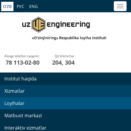
O’ZB
РУС
ENG
«O‘zInjiniring» Respublika loyiha instituti
Aloqa telefon raqami:
Qo‘shimcha:
78 113-02-80
204, 304
Institut haqida
Xizmatlar
Loyihalar
Matbuot markazi
Interaktiv xizmatlar