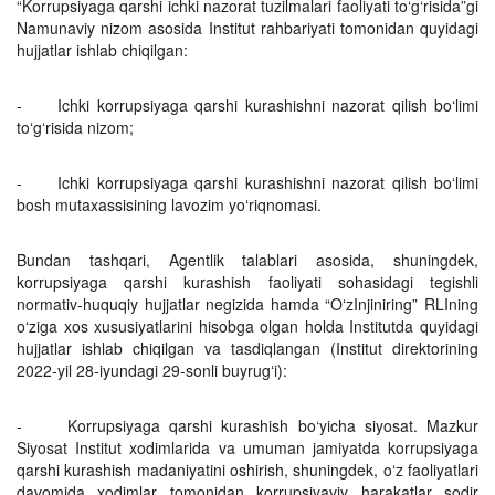
“Korrupsiyaga qarshi ichki nazorat tuzilmalari faoliyati to‘g‘risida”gi
Namunaviy nizom asosida Institut rahbariyati tomonidan quyidagi
hujjatlar ishlab chiqilgan:
- Ichki korrupsiyaga qarshi kurashishni nazorat qilish boʻlimi
toʻgʻrisida nizom;
- Ichki korrupsiyaga qarshi kurashishni nazorat qilish boʻlimi
bosh mutaxassisining lavozim yoʻriqnomasi.
Bundan tashqari, Agentlik talablari asosida, shuningdek,
korrupsiyaga qarshi kurashish faoliyati sohasidagi tegishli
normativ-huquqiy hujjatlar negizida hamda “OʻzInjiniring” RLIning
oʻziga xos xususiyatlarini hisobga olgan holda Institutda quyidagi
hujjatlar ishlab chiqilgan va tasdiqlangan (Institut direktorining
2022-yil 28-iyundagi 29-sonli buyrugʻi):
- Korrupsiyaga qarshi kurashish bo‘yicha siyosat. Mazkur
Siyosat Institut xodimlarida va umuman jamiyatda korrupsiyaga
qarshi kurashish madaniyatini oshirish, shuningdek, oʻz faoliyatlari
davomida xodimlar tomonidan korrupsiyaviy harakatlar sodir