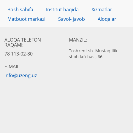
Bosh sahifa
Institut haqida
Xizmatlar
Matbuot markazi
Savol- javob
Aloqalar
ALOQA TELEFON
MANZIL:
RAQAMI:
Toshkent sh. Mustaqillik
78 113-02-80
shoh ko'chasi, 66
E-MAIL:
info@uzeng.uz