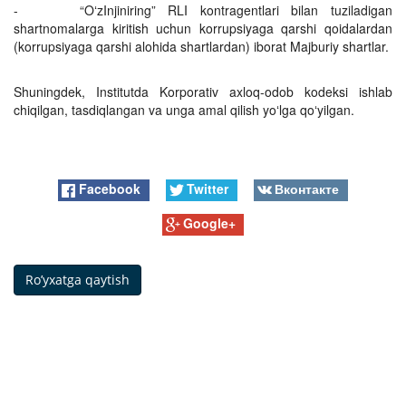
- “OʻzInjiniring” RLI kontragentlari bilan tuziladigan
shartnomalarga kiritish uchun korrupsiyaga qarshi qoidalardan
(korrupsiyaga qarshi alohida shartlardan) iborat Majburiy shartlar.
Shuningdek, Institutda Korporativ axloq-odob kodeksi ishlab
chiqilgan, tasdiqlangan va unga amal qilish yoʻlga qoʻyilgan.
Facebook
Twitter
Вконтакте
Google+
Ro’yxatga qaytish