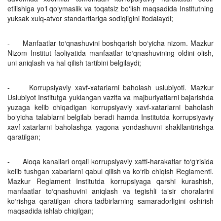
etilishiga yo‘l qo‘ymaslik va toqatsiz boʻlish maqsadida Institutning
yuksak xulq-atvor standartlariga sodiqligini ifodalaydi;
- Manfaatlar to‘qnashuvini boshqarish bo‘yicha nizom. Mazkur
Nizom Institut faoliyatida manfaatlar to‘qnashuvining oldini olish,
uni aniqlash va hal qilish tartibini belgilaydi;
- Korrupsiyaviy xavf-xatarlarni baholash uslubiyoti. Mazkur
Uslubiyot Institutga yuklangan vazifa va majburiyatlarni bajarishda
yuzaga kelib chiqadigan korrupsiyaviy xavf-xatarlarni baholash
bo‘yicha talablarni belgilab beradi hamda Institutda korrupsiyaviy
xavf-xatarlarni baholashga yagona yondashuvni shakllantirishga
qaratilgan;
- Aloqa kanallari orqali korrupsiyaviy xatti-harakatlar to‘g‘risida
kelib tushgan xabarlarni qabul qilish va ko‘rib chiqish Reglamenti.
Mazkur Reglament Institutda korrupsiyaga qarshi kurashish,
manfaatlar to‘qnashuvini aniqlash va tegishli taʼsir choralarini
ko‘rishga qaratilgan chora-tadbirlarning samaradorligini oshirish
maqsadida ishlab chiqilgan;