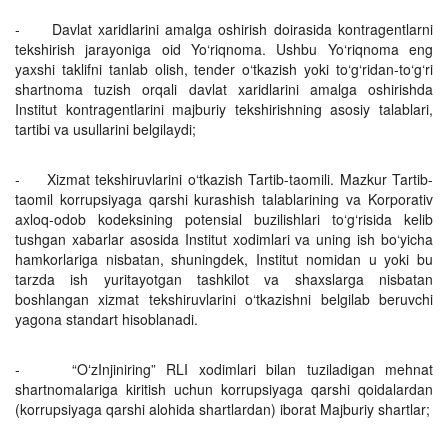
- Davlat xaridlarini amalga oshirish doirasida kontragentlarni
tekshirish jarayoniga oid Yo‘riqnoma. Ushbu Yo‘riqnoma eng
yaxshi taklifni tanlab olish, tender o‘tkazish yoki to‘g‘ridan-to‘g‘ri
shartnoma tuzish orqali davlat xaridlarini amalga oshirishda
Institut kontragentlarini majburiy tekshirishning asosiy talablari,
tartibi va usullarini belgilaydi;
- Xizmat tekshiruvlarini o‘tkazish Tartib-taomili. Mazkur Tartib-
taomil korrupsiyaga qarshi kurashish talablarining va Korporativ
axloq-odob kodeksining potensial buzilishlari to‘g‘risida kelib
tushgan xabarlar asosida Institut xodimlari va uning ish bo‘yicha
hamkorlariga nisbatan, shuningdek, Institut nomidan u yoki bu
tarzda ish yuritayotgan tashkilot va shaxslarga nisbatan
boshlangan xizmat tekshiruvlarini o‘tkazishni belgilab beruvchi
yagona standart hisoblanadi.
- “OʻzInjiniring” RLI xodimlari bilan tuziladigan mehnat
shartnomalariga kiritish uchun korrupsiyaga qarshi qoidalardan
(korrupsiyaga qarshi alohida shartlardan) iborat Majburiy shartlar;