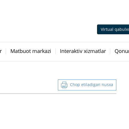
Virtual qabulx
r
Matbuot markazi
Interaktiv xizmatlar
Qonun
Chop etiladigan nusxa