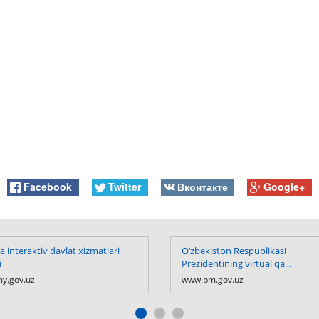
Facebook
Twitter
Вконтакте
Google+
 interaktiv davlat xizmatlari
O‘zbekiston Respublikasi
i
Prezidentining virtual qa...
y.gov.uz
www.pm.gov.uz