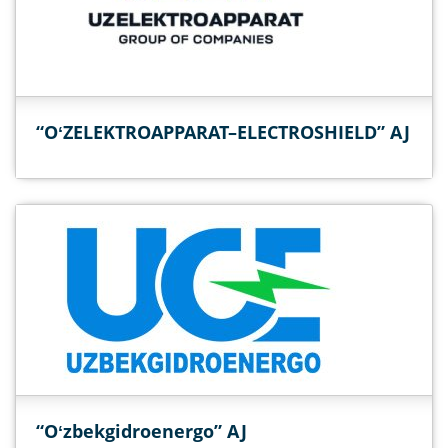
“OʻZELEKTROAPPARAT–ELECTROSHIELD” AJ
“Oʻzbekgidroenergo” AJ