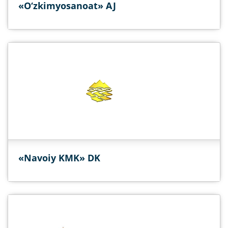
«O‘zkimyosanoat» AJ
«Navoiy KMK» DK