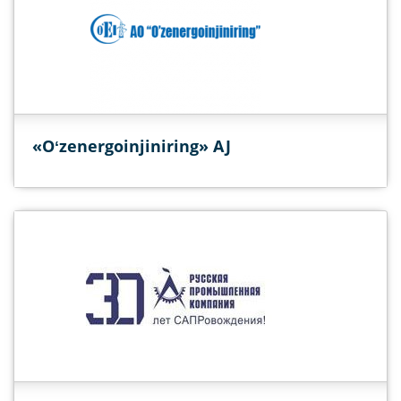
«Oʻzenergoinjiniring» AJ