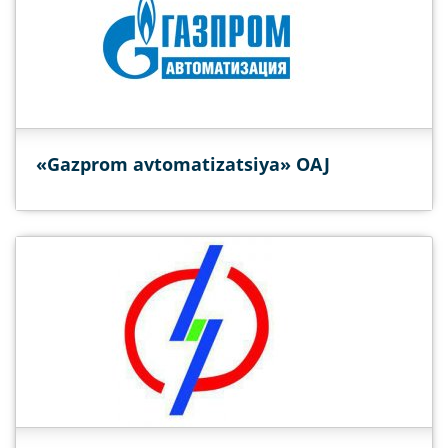
«Gazprom avtomatizatsiya» OAJ