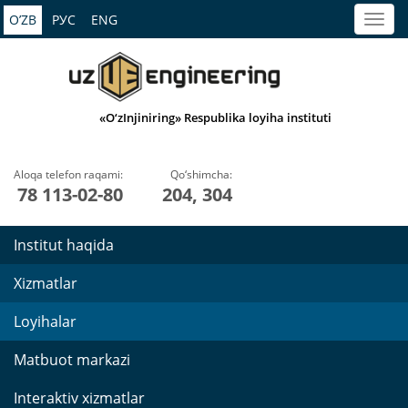
O’ZB
РУС
ENG
«O‘zInjiniring» Respublika loyiha instituti
Aloqa telefon raqami:
Qo‘shimcha:
78 113-02-80
204, 304
Institut haqida
Xizmatlar
Loyihalar
Matbuot markazi
Interaktiv xizmatlar